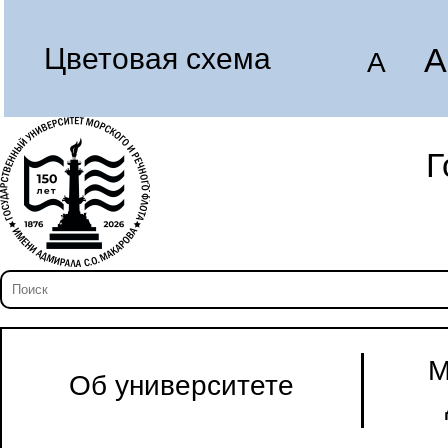
A
Цветовая схема
A
Г
М
Об университете