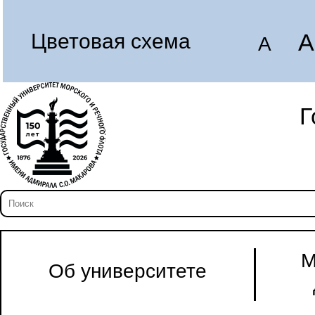
A
Цветовая схема
A
Г
М
Об университете