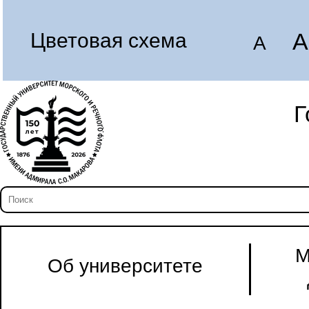
A
Цветовая схема
A
Г
М
Об университете