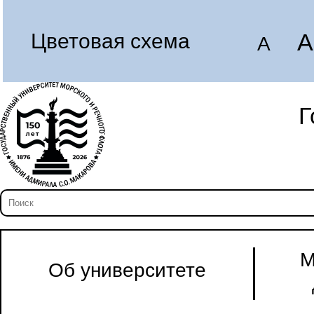
A
Цветовая схема
A
Г
М
Об университете