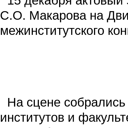
15 декабря актовый
С.О. Макарова на Дви
межинститутского кон
На сцене собрались
институтов и факуль