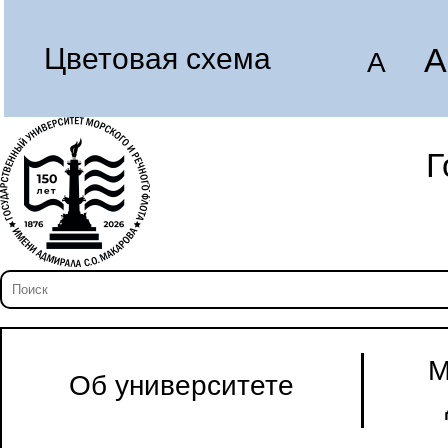
A
Цветовая схема
A
Г
М
Об университете