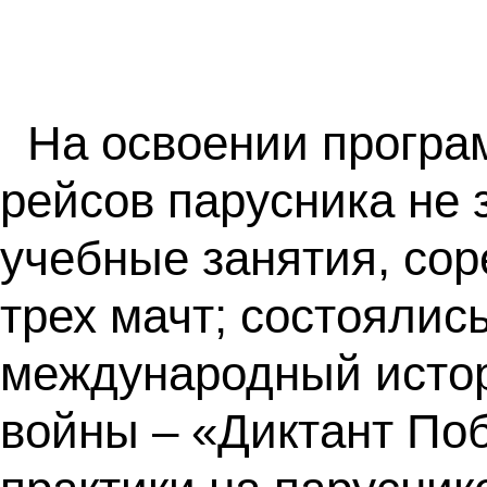
На освоении програм
рейсов парусника не 
учебные занятия, со
трех мачт; состоялис
международный истор
войны – «Диктант По