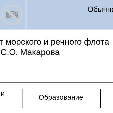
Обычна
 морского и речного флота
С.О. Макарова
 и
Образование