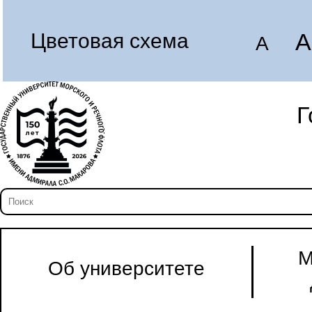
A
Цветовая схема
A
Г
М
Об университете