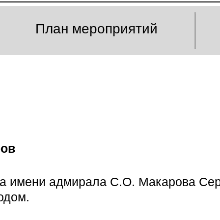
План мероприятий
ров
ота имени адмирала С.О. Макарова Се
одом.