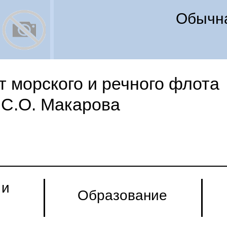
Обычна
 морского и речного флота
С.О. Макарова
 и
Образование