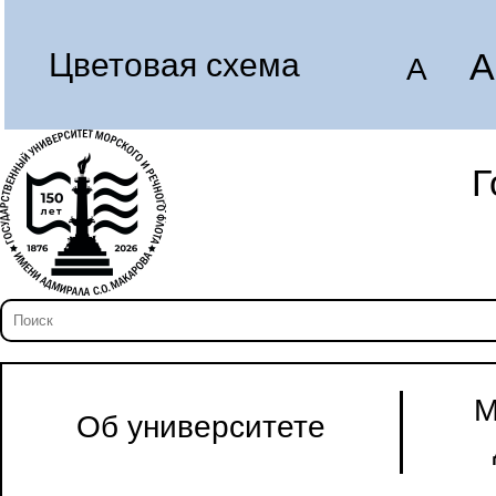
A
Цветовая схема
A
Г
М
Об университете