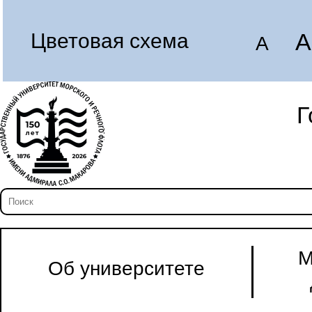
A
Цветовая схема
A
Г
М
Об университете