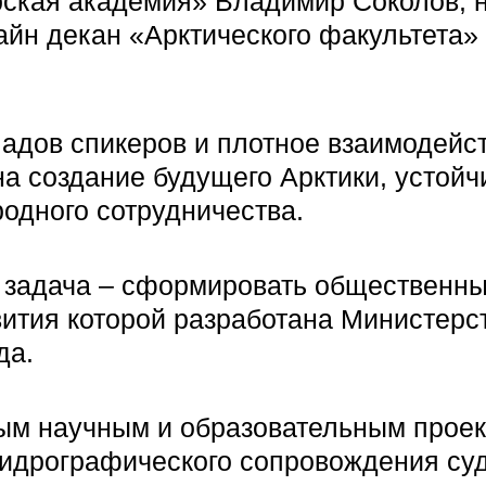
рская академия» Владимир Соколов, 
айн декан «Арктического факультета»
адов спикеров и плотное взаимодейс
на создание будущего Арктики, устойч
одного сотрудничества.
 задача – сформировать общественны
вития которой разработана Министерс
да.
ым научным и образовательным проек
гидрографического сопровождения су