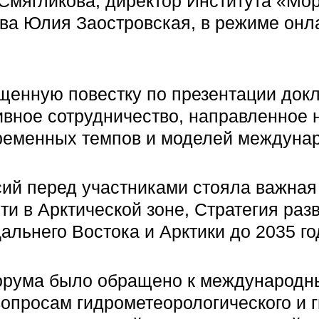
Смягликова, директор Института «Мо
ва Юлия Заостровская, в режиме онл
енную повестку по презентации докл
тивное сотрудничество, направленное 
временных темпов и моделей междунар
сий перед участниками стояла важная
и в Арктической зоне, Стратегия раз
льнего Востока и Арктики до 2035 го
орума было обращено к международн
вопросам гидрометеорологического и 