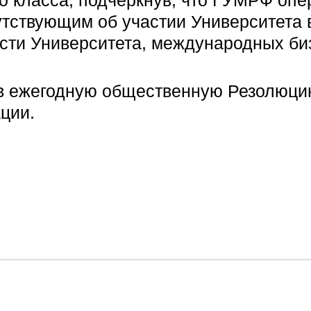
го класса, подчеркнув, что ГУМРФ опе
тствующим об участии Университета 
сти Университета, международных би
в ежегодную общественную Резолюцию
ции.