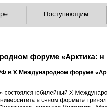
оре
Поступающим
родном форуме «Арктика: н
РФ в X Международном форуме «Арк
м» состоялся юбилейный X Междунаро
Университета в очном формате принял