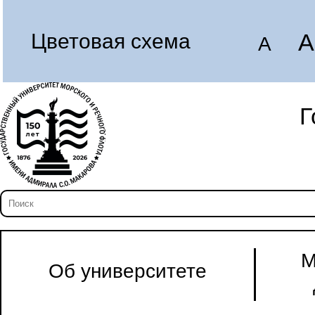
A
Цветовая схема
A
Г
М
Об университете