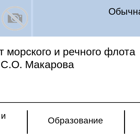
Обычна
 морского и речного флота
С.О. Макарова
 и
Образование