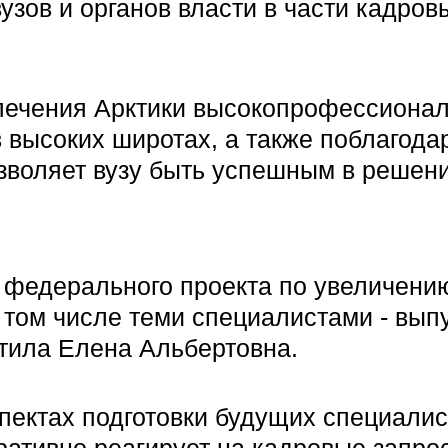
узов и органов власти в части кадро
спечения Арктики высокопрофессиона
 высоких широтах, а также поблагода
зволяет вузу быть успешным в решен
федерального проекта по увеличению
в том числе теми специалистами - вы
етила Елена Альбертовна.
ектах подготовки будущих специалис