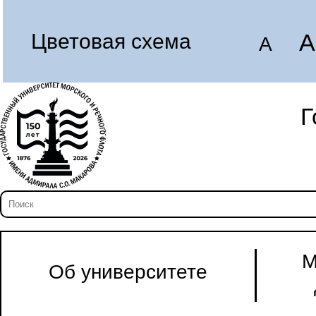
A
Цветовая схема
A
Г
М
Об университете