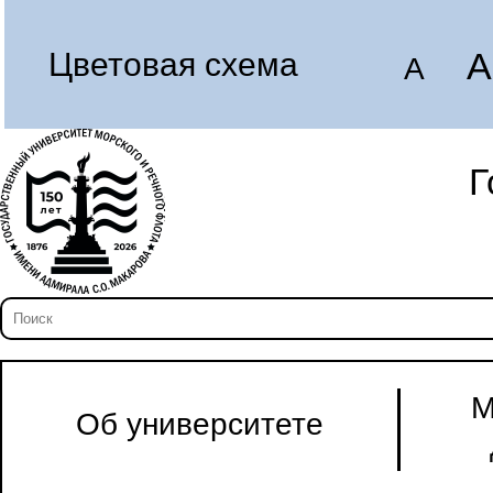
A
Цветовая схема
A
Г
М
Об университете