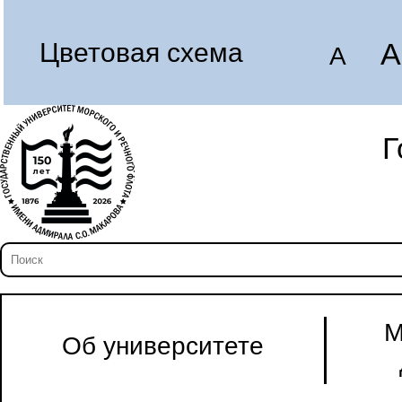
A
Цветовая схема
A
Г
М
Об университете