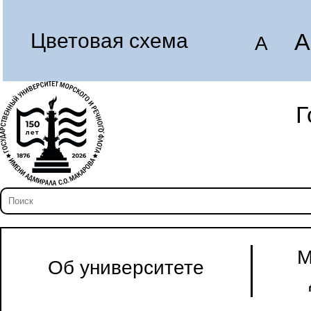
A
Цветовая схема
A
Г
М
Об университете