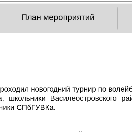
План мероприятий
роходил новогодний турнир по волейб
, школьники Василеостровского ра
кники СПбГУВКа.