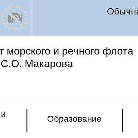
Обычна
 морского и речного флота
С.О. Макарова
 и
Образование