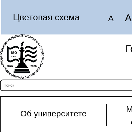
A
Цветовая схема
A
Г
М
Об университете