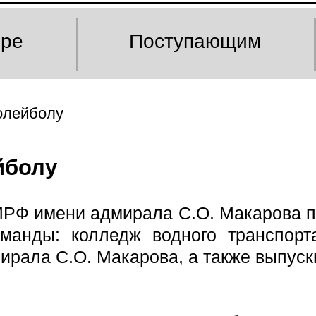
оре
Поступающим
волейболу
йболу
УМРФ имени адмирала С.О. Макарова п
манды: колледж водного транспорта
рала С.О. Макарова, а также выпус