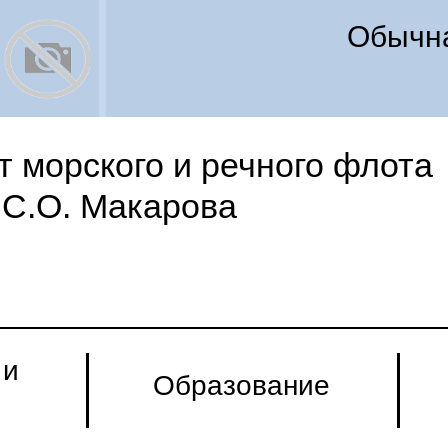
Обычна
 морского и речного флота
С.О. Макарова
 и
Образование