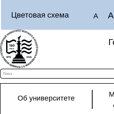
A
Цветовая схема
A
Г
М
Об университете