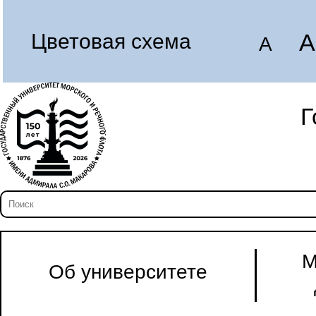
A
Цветовая схема
A
Г
М
Об университете