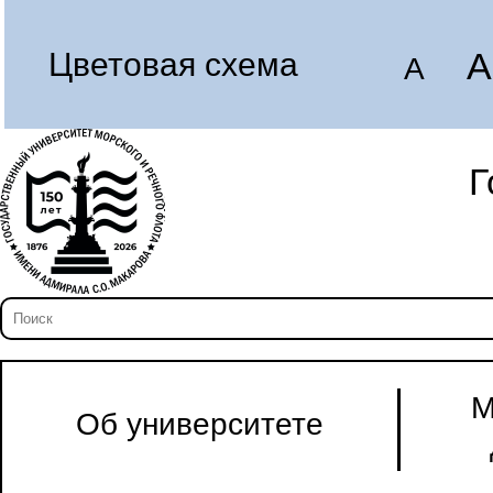
A
Цветовая схема
A
Г
М
Об университете