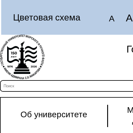
A
Цветовая схема
A
Г
М
Об университете