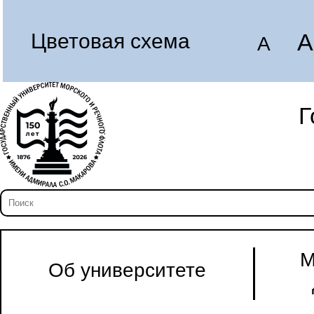
A
Цветовая схема
A
Г
М
Об университете