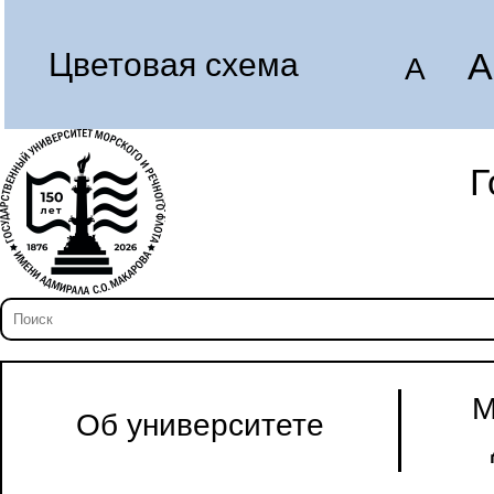
A
Цветовая схема
A
Г
М
Об университете