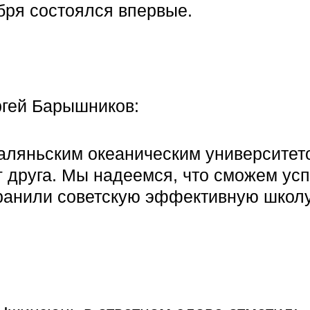
бря состоялся впервые.
ргей Барышников:
Даляньским океаническим университето
 друга. Мы надеемся, что сможем ус
хранили советскую эффективную школу