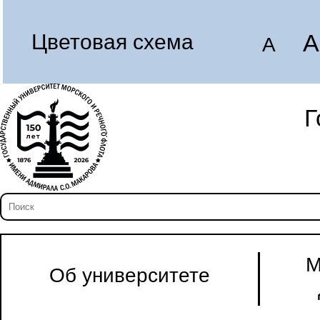
A
Цветовая схема
A
Г
М
Об университете