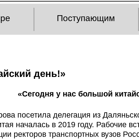
оре
Поступающим
айский день!»
«Сегодня у нас большой китай
ва посетила делегация из Даляньског
итая началась в 2019 году. Рабочие в
ии ректоров транспортных вузов Росс