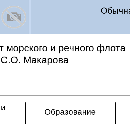
Обычна
 морского и речного флота
С.О. Макарова
 и
Образование