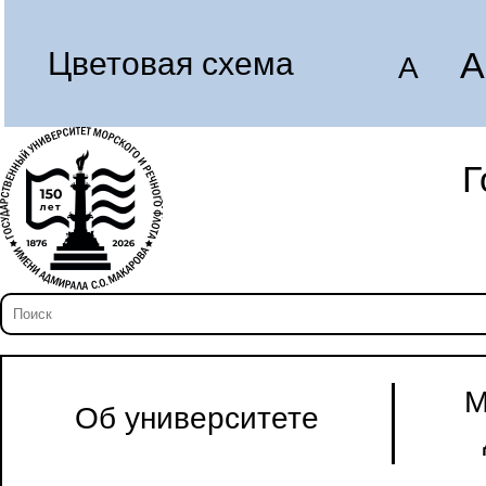
A
Цветовая схема
A
Г
М
Об университете