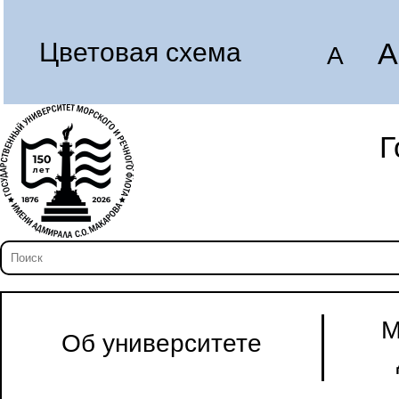
A
Цветовая схема
A
Г
М
Об университете