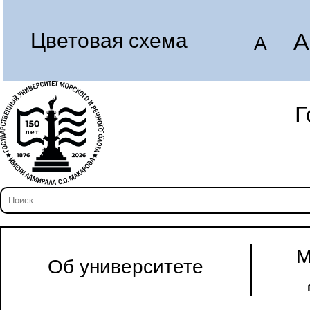
A
Цветовая схема
A
Г
М
Об университете