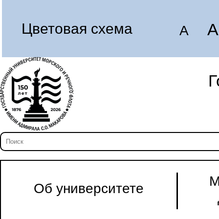
A
Цветовая схема
A
Г
М
Об университете