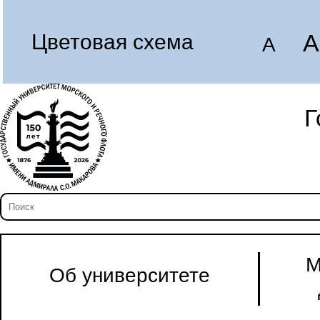
A
Цветовая схема
A
Г
М
Об университете