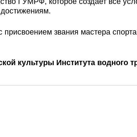
ство ГУМРФ, которое создает все усл
 достижениям.
 присвоением звания мастера спорта
кой культуры Института водного т