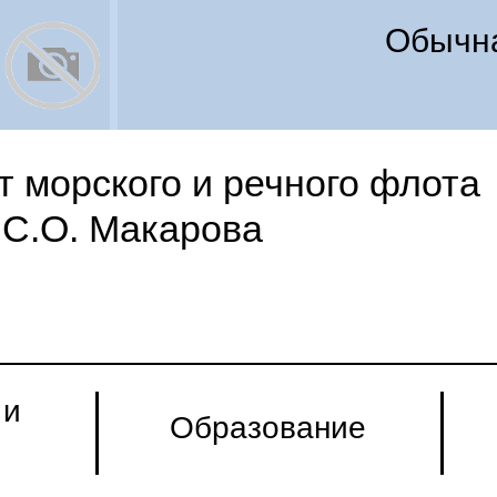
Обычна
 морского и речного флота
С.О. Макарова
 и
Образование