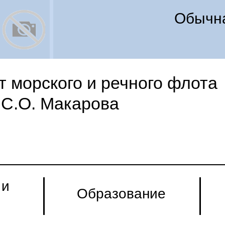
Обычна
 морского и речного флота
С.О. Макарова
 и
Образование