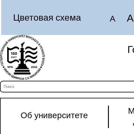
A
Цветовая схема
A
Г
М
Об университете