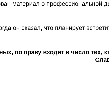
кован материал о профессиональной д
гда он сказал, что планирует встрети
х, по праву входит в число тех, к
Слав