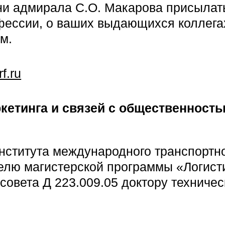
ени адмирала С.О. Макарова присыла
офессии, о ваших выдающихся коллега
м.
f.ru
кетинга и связей с общественностью,
нститута международного транспортн
елю магистерской программы «Логист
овета Д 223.009.05 доктору техничес