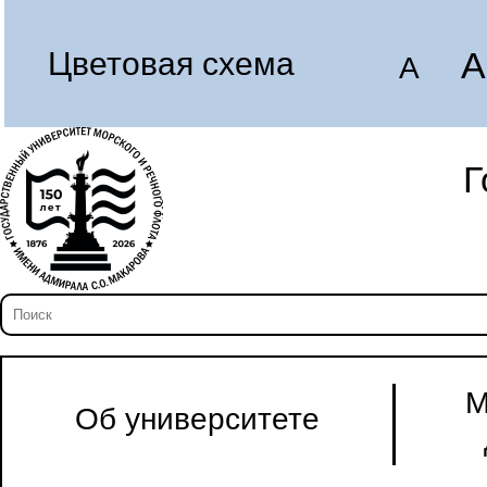
A
Цветовая схема
A
Г
М
Об университете