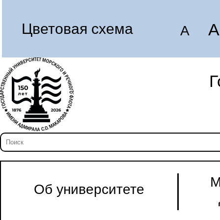
A
Цветовая схема
A
Г
М
Об университете