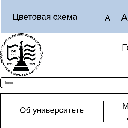
A
Цветовая схема
A
Г
М
Об университете