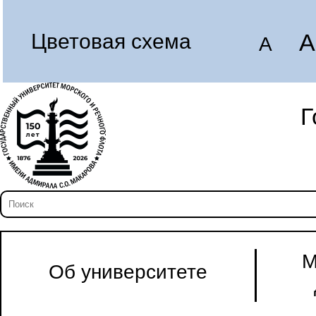
A
Цветовая схема
A
Г
М
Об университете