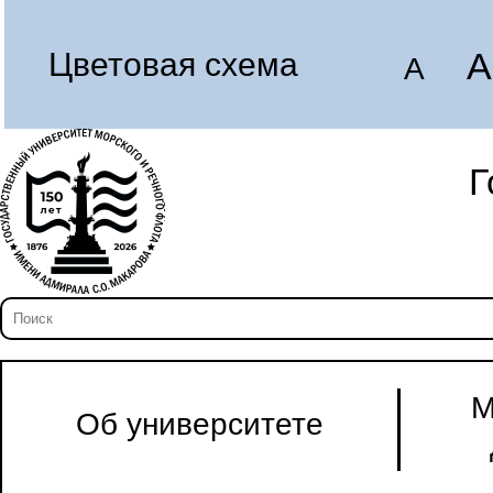
A
Цветовая схема
A
Г
М
Об университете