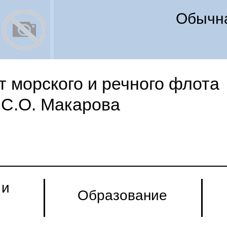
Обычна
 морского и речного флота
С.О. Макарова
 и
Образование