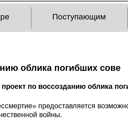
оре
Поступающим
анию облика погибших сове
 проект по воссозданию облика пог
бессмертие» предоставляется возможн
чественной войны.