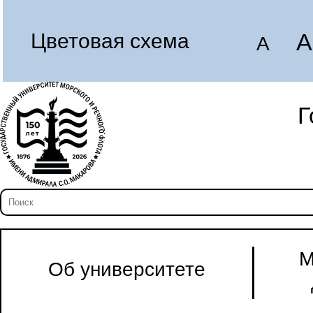
A
Цветовая схема
A
Г
М
Об университете