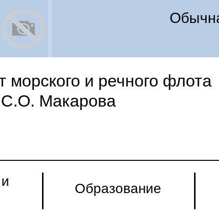
Обычна
 морского и речного флота
С.О. Макарова
 и
Образование