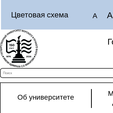
A
Цветовая схема
A
Г
М
Об университете