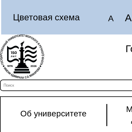
A
Цветовая схема
A
Г
М
Об университете