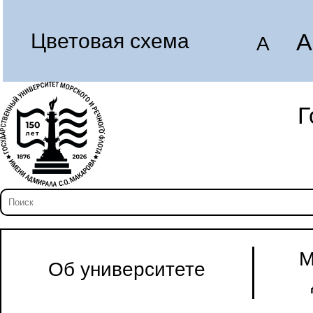
A
Цветовая схема
A
Г
М
Об университете