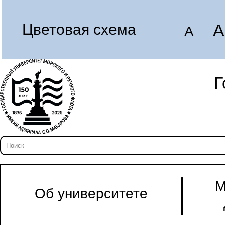
A
Цветовая схема
A
Г
М
Об университете