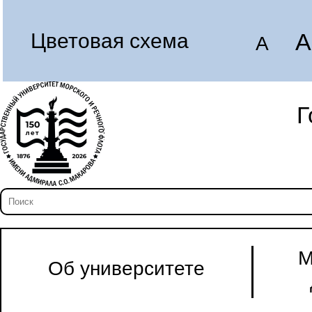
A
Цветовая схема
A
Г
М
Об университете