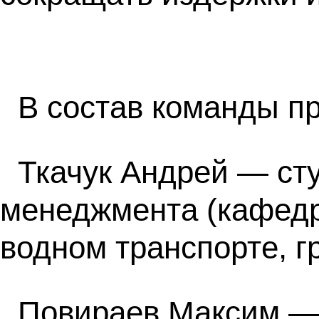
В состав команды п
Ткачук Андрей — ст
менеджмента (кафедр
водном транспорте, г
Повираев Максим —