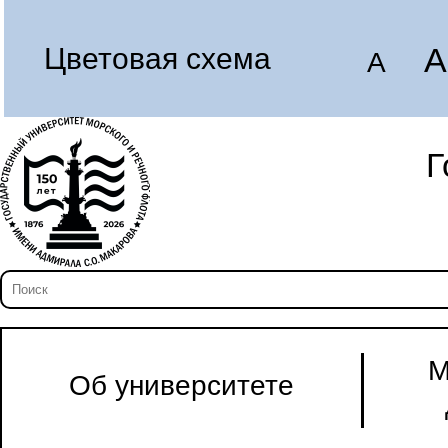
A
Цветовая схема
A
Г
М
Об университете