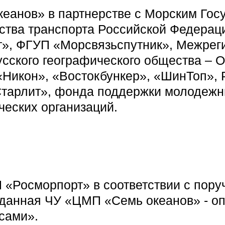
кеанов» в партнерстве с Морским Го
ства транспорта Российской Федерац
рт», ФГУП «Морсвязьспутник», Межре
усского географического общества – 
 «Никон», «Востокбункер», «ШинТоп»,
Старлит», фонда поддержки молодежн
ческих организаций.
 «Росморпорт» в соответствии с пор
реданная ЧУ «ЦМП «Семь океанов» - о
сами».