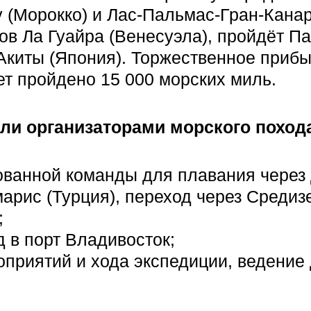
у (Морокко) и Лас-Пальмас-Гран-Кана
гов Ла Гуайра (Венесуэла), пройдёт 
Акиты (Япония). Торжественное прибы
ет пройдено 15 000 морских миль.
ли организаторами морского поход
анной команды для плавания через 
арис (Турция), переход через Средиз
;
 в порт Владивосток;
оприятий и хода экспедиции, ведени