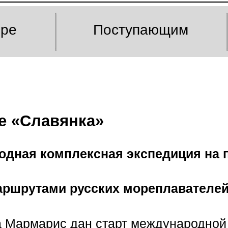
оре
Поступающим
е «Славянка»
дная комплексная экспедиция на п
ршрутами русских мореплавателей 
орта Мармарис дан старт международн