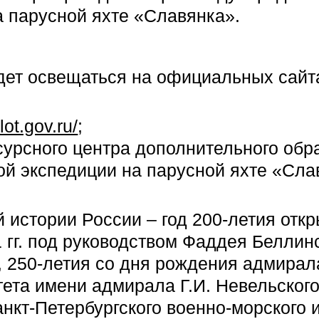
а парусной яхте «Славянка».
дет освещаться на официальных сайт
lot.gov.ru/
;
урсного центра дополнительного обр
й экспедиции на парусной яхте «Сла
й истории России – год 200-летия отк
 гг. под руководством Фаддея Беллинс
250-летия со дня рождения адмирала
ета имени адмирала Г.И. Невельского
нкт-Петербургского военно-морского и