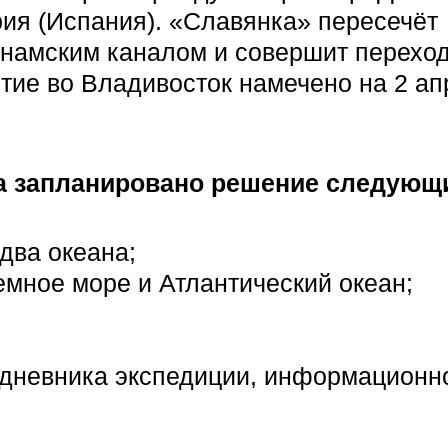
рия (Испания). «Славянка» пересечёт
Панамским каналом и совершит переход
тие во Владивосток намечено на 2 ап
а запланировано решение следующи
два океана;
емное море и Атлантический океан;
е дневника экспедиции, информационн