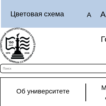
A
Цветовая схема
A
Г
М
Об университете