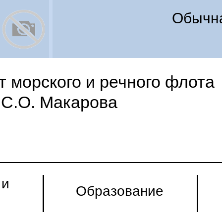
Обычна
 морского и речного флота
С.О. Макарова
 и
Образование