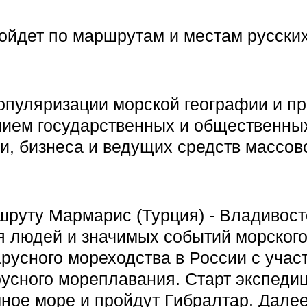
ойдет по маршрутам и местам русски
популяризации морской географии и п
нием государственных и общественных
ки, бизнеса и ведущих средств массов
шруту Мармарис (Турция) - Владивост
я людей и значимых событий морског
арусного мореходства в России с учас
русного мореплавания. Старт экспеди
мное море и пройдут Гибралтар. Дале