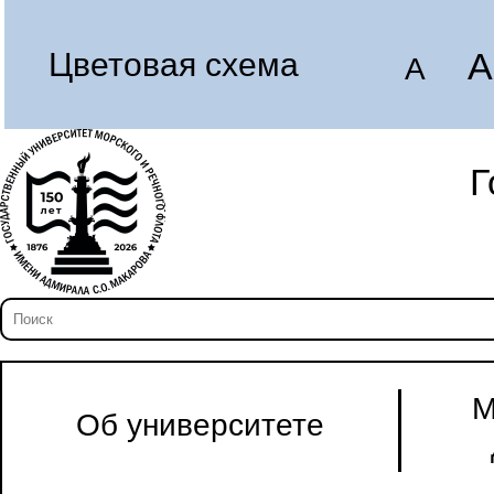
A
Цветовая схема
A
Г
М
Об университете