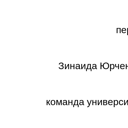
пе
Зинаида Юрченк
команда универси