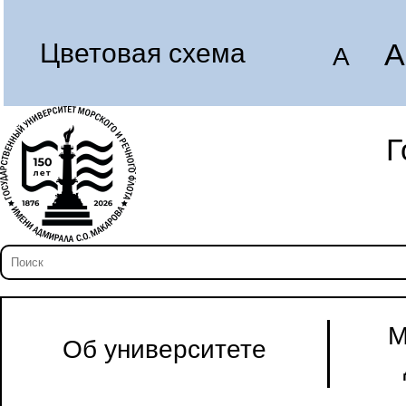
A
Цветовая схема
A
Г
М
Об университете