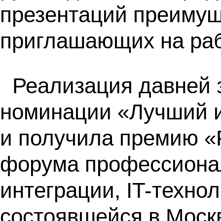
презентаций преимущ
приглашающих на раб
Реализация давней 
номинации «Лучший и
и получила премию «P
форума профессионал
интеграции, IT-техноло
состоявшейся в Москв