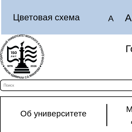
A
Цветовая схема
A
Г
М
Об университете