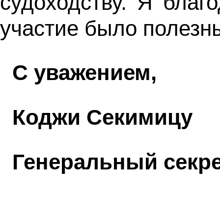
судоходству. Я благ
участие было полезн
С уважением,
Коджи Секимицу
Генеральный секр