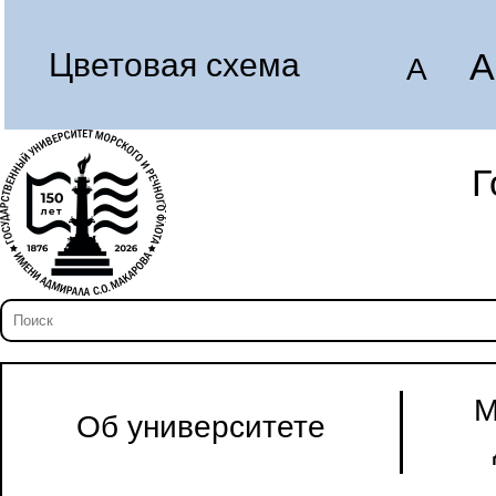
A
Цветовая схема
A
Г
М
Об университете