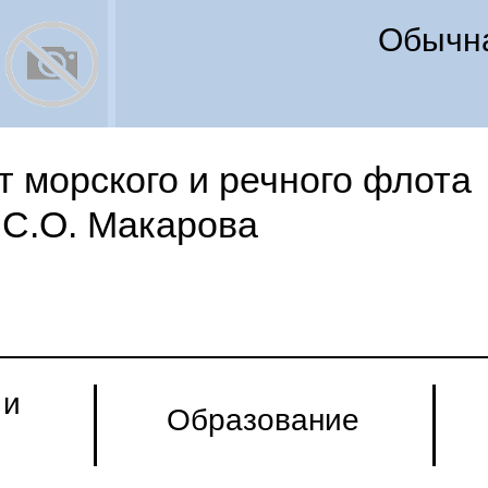
Обычна
 морского и речного флота
С.О. Макарова
 и
Образование