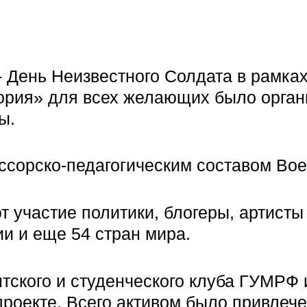
 - День Неизвестного Солдата в рамк
ория» для всех желающих было орган
ы.
сорско-педагогическим составом Вое
 участие политики, блогеры, артисты
ии и еще 54 стран мира.
антского и студенческого клуба ГУМР
проекте. Всего активом было привлече