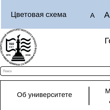
A
Цветовая схема
A
Г
М
Об университете