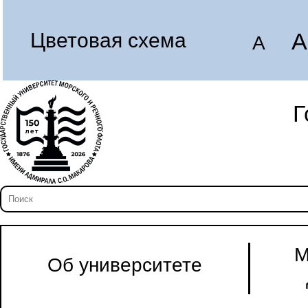
A
Цветовая схема
A
Г
М
Об университете