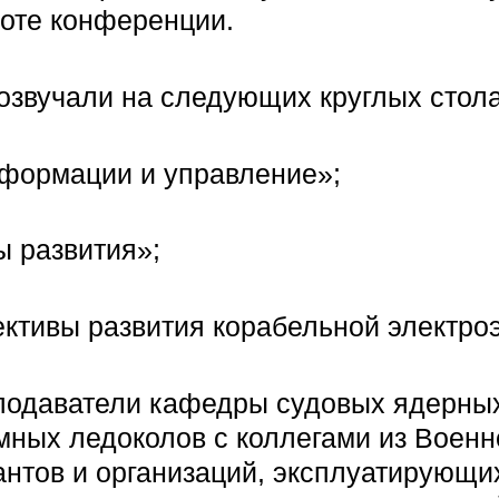
боте конференции.
звучали на следующих круглых стола
нформации и управление»;
ы развития»;
ктивы развития корабельной электроэ
одаватели кафедры судовых ядерных
мных ледоколов с коллегами из Военн
антов и организаций, эксплуатирующи