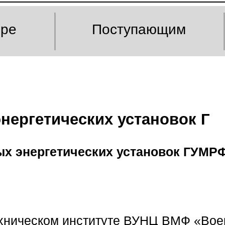
оре
Поступающим
нергетических установок Г
х энергетических установок ГУМРФ
ехническом институте ВУНЦ ВМФ «Во