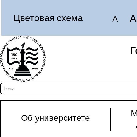
A
Цветовая схема
A
Г
М
Об университете