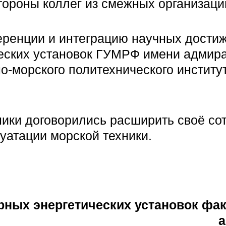
тороны коллег из смежных организаци
ференции и интеграцию научных дости
еских установок ГУМРФ имени адмира
но-морского политехнического инсти
ники договорились расширить своё со
уатации морской техники.
ных энергетических установок фак
а