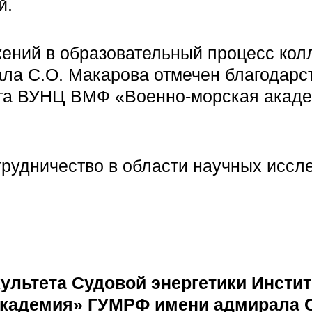
й.
жений в образовательный процесс кол
ла С.О. Макарова отмечен благодар
тута ВУНЦ ВМФ «Военно-морская акад
трудничество в области научных иссл
ультета Судовой энергетики Инсти
кадемия» ГУМРФ имени адмирала С