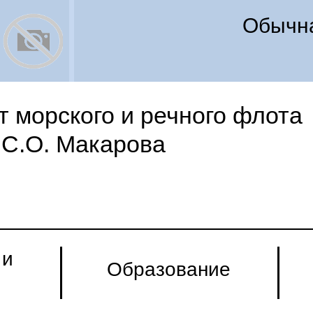
Обычна
 морского и речного флота
С.О. Макарова
 и
Образование