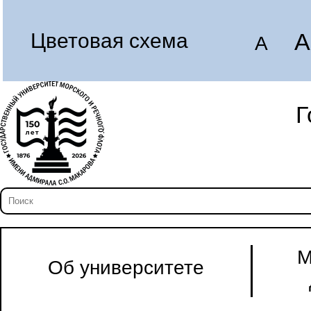
A
Цветовая схема
A
Г
М
Об университете