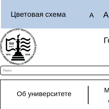
A
Цветовая схема
A
Г
М
Об университете