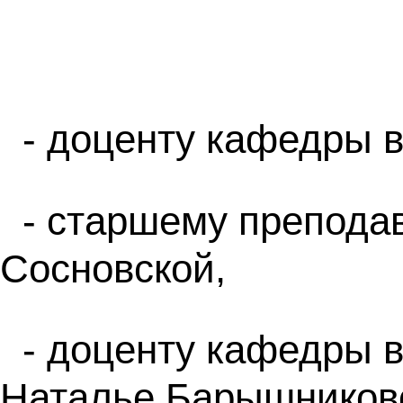
- доценту кафедры 
- старшему препод
Сосновской,
- доценту кафедры
Наталье Барышников