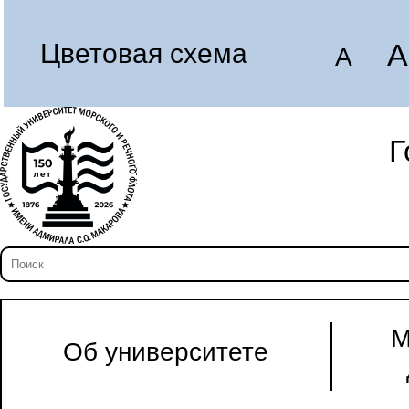
A
Цветовая схема
A
Г
М
Об университете