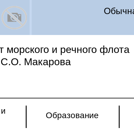
Обычна
 морского и речного флота
С.О. Макарова
 и
Образование